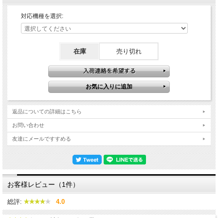
●対応機種
ケースの大きさによって価格にオプション料金が加算されますのでご了承くださ
対応機種を選択:
い。
- iPhone
iPhone5/5s/6/6s/6Plus/6sPlus/7/7Plus/8/8Plus/SE/X/XS/XR/XS Max
在庫
売り切れ
※iPhone5cはAndroid Sサイズで対応できます。
-Android（カメラレンズの穴はありません）
下記の寸法内で収まる機種であれば使用できます。 ※大体の数値です
Sサイズ
スマホ装着イメージ範囲：縦133mm × 横65mm
再剥離シール面積：縦60mm × 横50mm
返品についての詳細はこちら
Mサイズ
お問い合わせ
スマホ装着イメージ範囲：縦150mm × 横80mm
再剥離シール面積：縦70mm × 横55mm
友達にメールですすめる
Lサイズ
スマホ装着イメージ範囲：縦165mm × 横85mm
再剥離シール面積：縦85mm × 横55mm
お客様レビュー（1件）
対応機種によりカメラレンズ等用の穴の位置が異なりますので、デザインの一部が
欠けたり、少し位置をずらして制作する場合があります。
総評:
4.0
ご注文が入り次第、ひとつずつ制作いたしますので、お届けまでに１～２週間ほど
かかる場合があります。また、製造ロットごとにわずかな配色の違いや印刷位置の