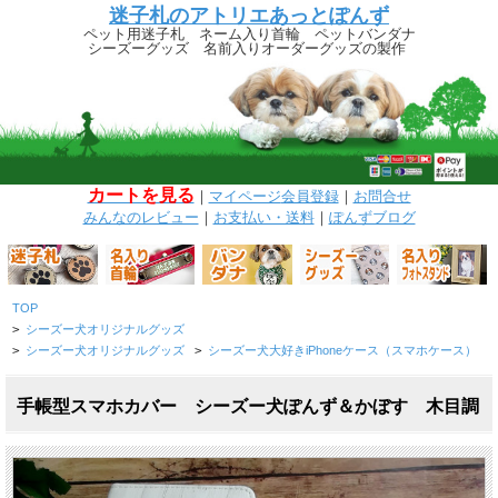
迷子札のアトリエあっとぽんず
ペット用迷子札 ネーム入り首輪 ペットバンダナ
シーズーグッズ 名前入りオーダーグッズの製作
カートを見る
｜
マイページ
会員登録
｜
お問合せ
みんなのレビュー
｜
お支払い・送料
｜
ぽんずブログ
TOP
>
シーズー犬オリジナルグッズ
>
シーズー犬オリジナルグッズ
>
シーズー犬大好きiPhoneケース（スマホケース）
手帳型スマホカバー シーズー犬ぽんず＆かぼす 木目調