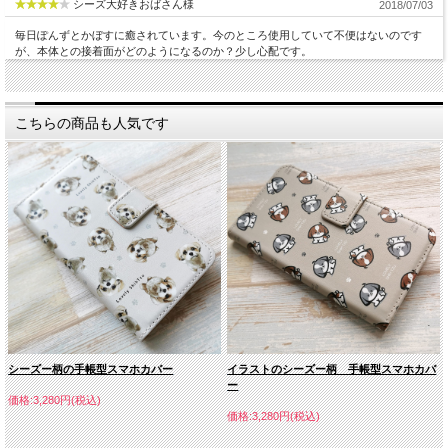
シーズ大好きおばさん様
2018/07/03
ズレがある事もございます。何卒ご了承ください。
毎日ぽんずとかぼすに癒されています。今のところ使用していて不便はないのです
《ご注意事項》
が、本体との接着面がどのようになるのか？少し心配です。
※
ひとつずつ受注後の制作となりますので、お届けまでに１～２週間ほどかかる場
合があります。何卒ご了承ください。
・外装・内装のデザイン・仕様は予告なく変更する場合があります。 ・本製品は
落下などの強い衝撃から本体を保護するための仕様ではありません。取り扱いには
こちらの商品も人気です
十分ご注意ください。
・Android用は端末を直接、再剥離シール（端末がはがれ落ちないように一定の粘
着力のあるシール）に貼っていただくタイプとなります。取り外しの際はご注意く
ださい。スマートフォンに装着する際には本体や当社製品に付着したゴミやホコリ
をよく取り除いて下さい。ホコリ等が付いたまま装着すると、粘着が弱まったり、
本体に傷がつく恐れがあります。
・キャッシュカードやクレジットカードは、スマートフォン本体からの磁気に影響
を受ける可能性がございますので、カードを長い時間保管するのはお避け下さい。
・手入についてですが、色落ち、変色、シミの原因になるため、シンナー、ベンジ
ン、ガソリンなどの有機溶剤や、アルコール、塩素漂白剤などで拭かないでくださ
い。
・改良のため、商品の仕様（ケースの素材、形状、印刷方式、各パーツ等）は予告
なく変更することがあります。予めご了承ください。
・ひとつずつ生産しますので、製造ロットごとにわずかな配色の違いやプリント位
置ズレがある場合があります。
・市場の相場により、予告なく販売価格が変動する場合があります。
シーズー柄の手帳型スマホカバー
イラストのシーズー柄 手帳型スマホカバ
・モニターでご覧の色と実際の色は多少異なる場合があります。
ー
・スマートフォン本体は付きません。写真は装着イメージとなります。
価格:3,280円(税込)
価格:3,280円(税込)
仕様
素材：PUレザー製