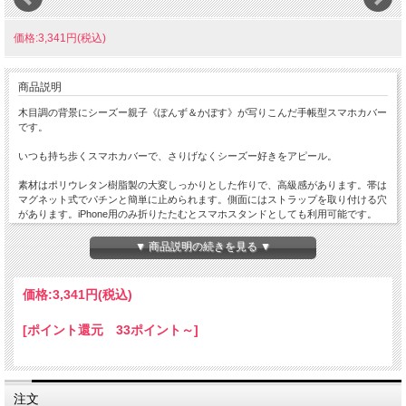
価格:3,341円(税込)
商品説明
木目調の背景にシーズー親子《ぽんず＆かぼす》が写りこんだ手帳型スマホカバー
です。
いつも持ち歩くスマホカバーで、さりげなくシーズー好きをアピール。
素材はポリウレタン樹脂製の大変しっかりとした作りで、高級感があります。帯は
マグネット式でパチンと簡単に止められます。側面にはストラップを取り付ける穴
があります。iPhone用のみ折りたたむとスマホスタンドとしても利用可能です。
内側にはカードなどを収納できるスペースもあります（キャッシュカードやクレジ
▼ 商品説明の続きを見る ▼
ットカードは、スマートフォン本体からの磁気に影響を受ける可能性がございます
ので、カードを長い時間保管するのはお避け下さい）。
価格:
3,341円
(税込)
iPhone用とAndoroidスマホ用があります。iPhone用は各サイズはめ込み式。
Android用は端末はキャリアによって形状が異なりますので、再剥離シール（端末
[ポイント還元 33ポイント～]
がはがれ落ちないように一定の粘着力のあるシール）で本体を貼り付ける方法を採
用しております。スマートフォンに装着する際には本体や当社製品に付着したゴミ
やホコリをよく取り除いて下さい。ホコリ等が付いたまま装着すると、粘着が弱ま
ったり、本体に傷がつく恐れがあります。
（以前付いていたミラーは割れやすいという観点から外されております）
注文