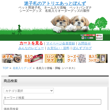
迷子札のアトリエあっとぽんず
ペット用迷子札 ネーム入り首輪 ペットバンダナ
シーズーグッズ 名前入りオーダーグッズの製作
カートを見る
｜
マイページ
会員登録
｜
お問合せ
みんなのレビュー
｜
お支払い・送料
｜
ぽんずブログ
TOP
>
名前入りグッズ
>
名前入り首輪・胴輪（ハーネス）
商品検索
キーワード検索
価格帯検索